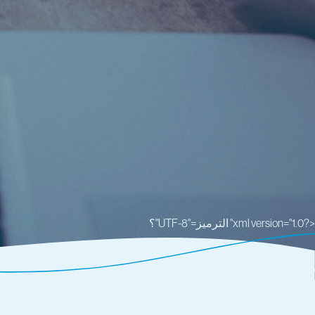
<?xml version="1.0" الترميز="UTF-8"؟