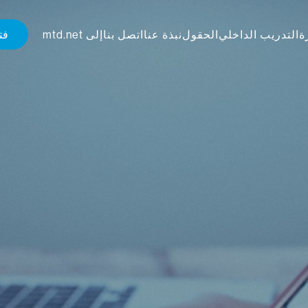
فت
ة
التدريب الداخلي
الحقول
نبذة عنا
اتصل بنا
إلى mtd.net