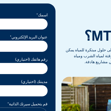
اسمك*
عنوان البريد الإلكتروني*
اون على حلول مبتكرة للمياه يمكن
ؤقتة لمياه الشرب ومياه
رقم هاتفك (اختياري)
 مشاريع هادفة.
مدينتك (اختياري)
قم بتحميل سيرتك الذاتية*