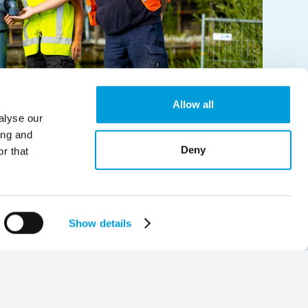
Allow all
alyse our
ing and
Deny
r that
Show details