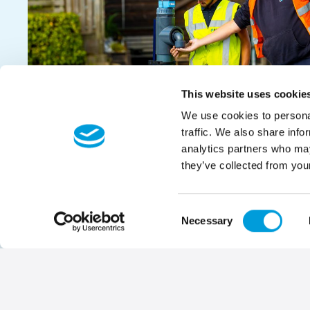
This website uses cookie
We use cookies to personal
traffic. We also share info
analytics partners who may
they’ve collected from your
Consent
Necessary
Selection