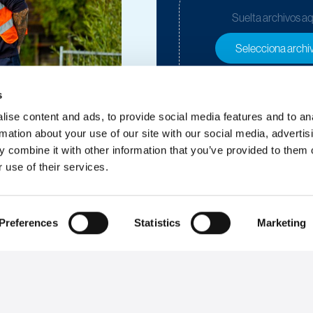
Suelta archivos aq
Selecciona archi
s
Permiso *
ise content and ads, to provide social media features and to an
rmation about your use of our site with our social media, advertis
Acepto la
política de privacid
 combine it with other information that you’ve provided to them o
Acepto que se utilicen mis dato
 use of their services.
Preferences
Statistics
Marketing