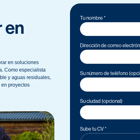
Tu nombre *
r en
Dirección de correo electrón
rar en soluciones
a. Como especialista
Su número de teléfono (opci
ble y aguas residuales,
 en proyectos
Su ciudad (opcional)
Sube tu CV *