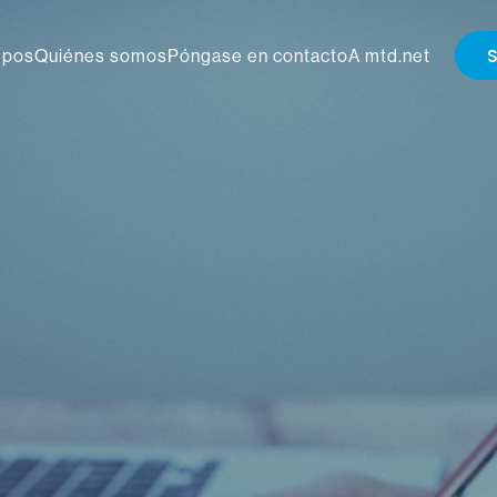
S
pos
Quiénes somos
Póngase en contacto
A mtd.net