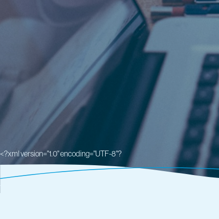
<?xml version="1.0" encoding="UTF-8"?