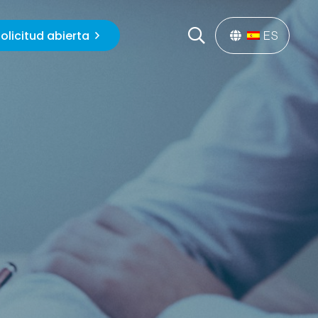
olicitud abierta
ES