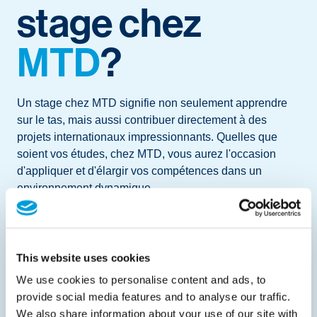
stage chez
MTD
?
Un stage chez MTD signifie non seulement apprendre
sur le tas, mais aussi contribuer directement à des
projets internationaux impressionnants. Quelles que
soient vos études, chez MTD, vous aurez l'occasion
d'appliquer et d'élargir vos compétences dans un
environnement dynamique.
Pendant les Jeux olympiques de Paris 2024, une équipe
enthousiaste de stagiaires de différentes disciplines a
travaillé avec nous. De la finance à la gestion de projet,
This website uses cookies
tous ont contribué au succès de nos solutions pour l'eau
We use cookies to personalise content and ads, to
à cette échelle mondiale. Ils ont apprécié l'opportunité
provide social media features and to analyse our traffic.
unique d'être impliqués dans un projet d'une telle
We also share information about your use of our site with