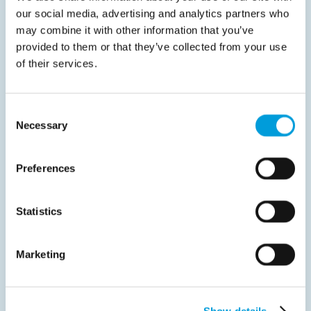
envergure et de travailler avec une équipe de
our social media, advertising and analytics partners who
professionnels expérimentés.
may combine it with other information that you’ve
Chez MTD, vous aurez l'occasion d'en apprendre
provided to them or that they’ve collected from your use
davantage sur votre domaine, de repousser vos limites
of their services.
et d'avoir un impact réel. Êtes-vous ouvert à un stage qui
vous permettra d'apprendre, de vous développer et de
Consent
contribuer à des projets qui font la différence dans le
Necessary
Selection
monde entier ? Alors MTD est fait pour vous !
Preferences
Statistics
Marketing
Show details