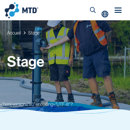
Accueil
Stage
Stage
<?xml version="1.0" encoding="UTF-8" ?