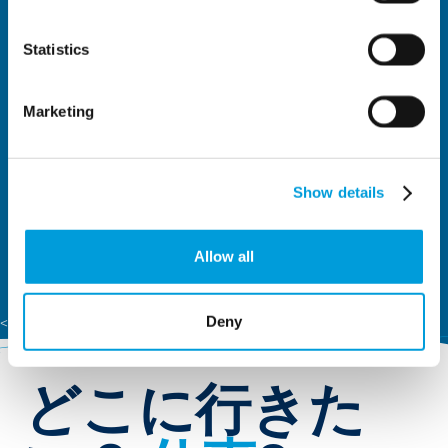
Statistics
Marketing
Show details
Allow all
<?xml version="1.0" encoding="UTF-8"?
Deny
どこに行きた
フリート