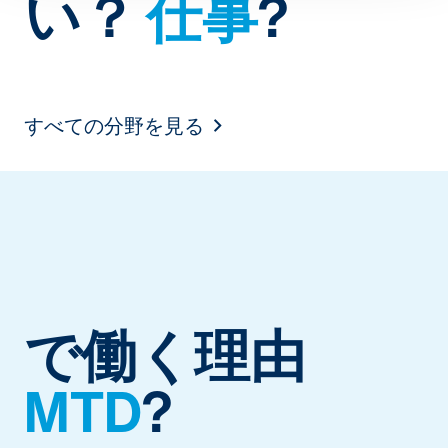
い？
仕事
?
空席状況
1
すべての分野を見る
で働く理由
MTD
?