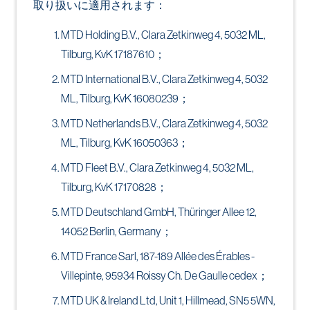
取り扱いに適用されます：
MTD Holding B.V., Clara Zetkinweg 4, 5032 ML,
Tilburg, KvK 17187610；
MTD International B.V., Clara Zetkinweg 4, 5032
ML, Tilburg, KvK 16080239；
MTD Netherlands B.V., Clara Zetkinweg 4, 5032
ML, Tilburg, KvK 16050363；
MTD Fleet B.V., Clara Zetkinweg 4, 5032 ML,
Tilburg, KvK 17170828；
MTD Deutschland GmbH, Thüringer Allee 12,
14052 Berlin, Germany；
MTD France Sarl, 187-189 Allée des Érables -
Villepinte, 95934 Roissy Ch. De Gaulle cedex；
MTD UK & Ireland Ltd, Unit 1, Hillmead, SN5 5WN,