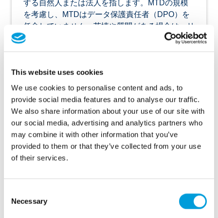
する自然人または法人を指します。MTDの規模
を考慮し、MTDはデータ保護責任者（DPO）を
任命していません。苦情や質問がある場合は、リ
アナ・ハンバルトスミヤンにご連絡ください。
個人情報
This website uses cookies
個人データとは、特定または識別可能な自然人に
We use cookies to personalise content and ads, to
関するデータである。これは、個人に関するデー
provide social media features and to analyse our traffic.
タが個人を特定できること、またはデータがその
We also share information about your use of our site with
個人を明らかにすることを意味します。
our social media, advertising and analytics partners who
may combine it with other information that you’ve
当社は、常に以下のデータを処理し、保存するわ
provided to them or that they’ve collected from your use
けではありません。これは、お客様が当社ウェブ
of their services.
サイトの利用を希望されるサービスや機能によっ
て異なります。当社は以下の個人データを処理す
ることができます：
Consent
Necessary
Selection
氏名および住所の詳細