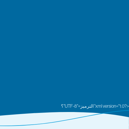
<?xml version="1.0" الترميز="UTF-8"؟