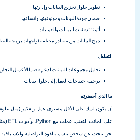
تطوير حلول تخزين البيانات وإدارتها
ضمان جودة البيانات وموثوقيتها واتساقها
أتمتة تدفقات البيانات والعمليات
دمج البيانات من مصادر مختلفة (واجهات برمجة التطب
التحليل
تحليل مجموعات البيانات لدعم قضايا الأعمال التجاري
ترجمة احتياجات العمل إلى حلول بيانات
ما الذي أحضرته
أن يكون لديك على الأقل مستوى عمل وتفكير (مثل علوم الحا
على الجانب التقني، عملت مع Python، وأدوات ETL (مثل Azure Data Factory وAirflow وDbt)، وتخزين البيانات، ومنصة Microsoft Power Platform ومنصة Azure السحابية.
نحن نبحث عن شخص يتسم بالقوة التواصلية والاستباقية والت