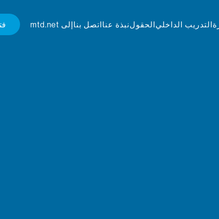
فت
ة
التدريب الداخلي
الحقول
نبذة عنا
اتصل بنا
إلى mtd.net